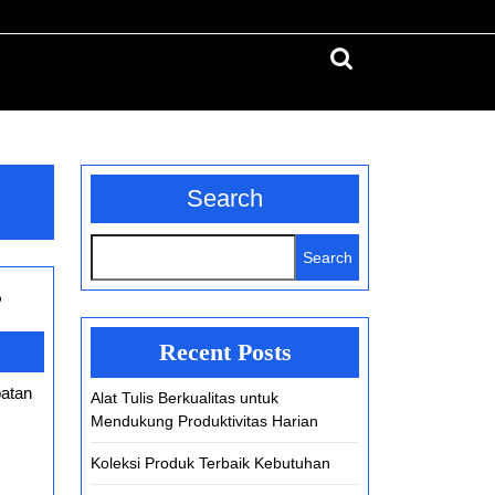
Search
for:
Search
Search
Mengapa
?
Game
Recent Posts
Space
Logistics
Alat Tulis Berkualitas untuk
Mendukung Produktivitas Harian
Jadi
Incaran
Koleksi Produk Terbaik Kebutuhan