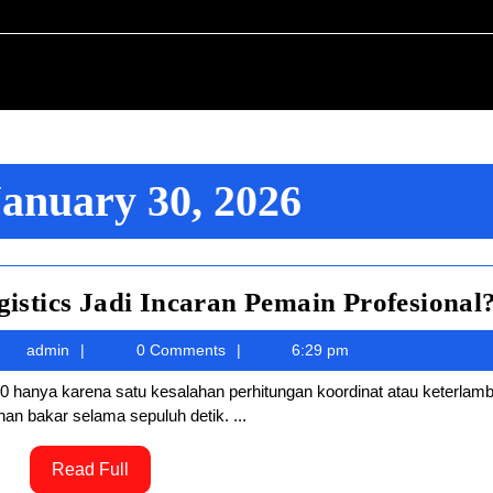
anuary 30, 2026
stics Jadi Incaran Pemain Profesional
anuary
admin
admin
0 Comments
6:29 pm
0,
2026
han bakar selama sepuluh detik. ...
Read
Read Full