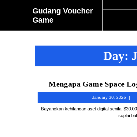
Skip
Gudang Voucher
to
content
Game
Skip
to
content
Day:
J
Mengapa Game Space Logi
J
January 30, 2026
3
Bayangkan kehilangan aset digital senilai $30.000 hanya karena satu kesalahan perhitungan koordinat atau keterlambatan
suplai ba